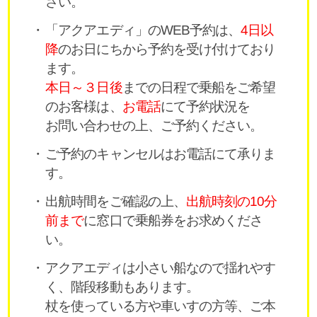
さい。
「アクアエディ」のWEB予約は、
4日以
降
のお日にちから予約を受け付けており
ます。
本日～３日後
までの日程で乗船をご希望
のお客様は、
お電話
にて予約状況を
お問い合わせの上、ご予約ください。
ご予約のキャンセルはお電話にて承りま
す。
出航時間をご確認の上、
出航時刻の10分
前まで
に窓口で乗船券をお求めくださ
い。
アクアエディは小さい船なので揺れやす
く、階段移動もあります。
杖を使っている方や車いすの方等、ご本