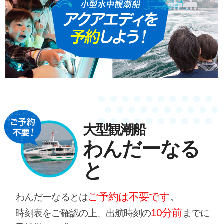
大型観潮船
わんだーなる
と
ご予約は不要です
わんだーなるとは
。
10分前
時刻表をご確認の上、出航時刻の
までに