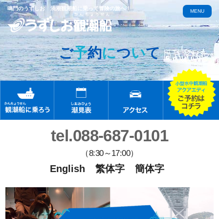
鳴門のうずしお 渦潮観潮船に乗って冒険の旅へ！
MENU
ご
予
約
に
つ
い
て
tel.088-687-0101
（8:30～17:00）
English
繁体字
簡体字