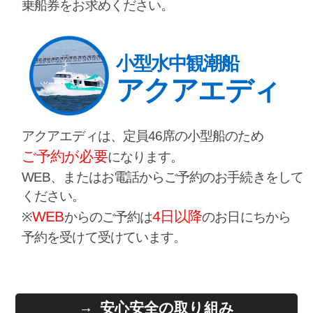
乗船券をお求めください。
小型水中観潮船
アクアエディ
アクアエディは、定員46席の小型船のため
ご予約が必要
になります。
WEB、またはお電話からご予約のお手続きをして
ください。
WEB
4日以降
※
からのご予約は
のお日にちから
予約を受けて受けています。
安心安全の取り組み