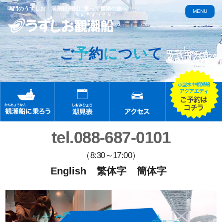
鳴門のうずしお 渦潮観潮船に乗って冒険の旅へ！
MENU
ご
予
約
に
つ
い
て
tel.088-687-0101
（8:30～17:00）
English
繁体字
簡体字