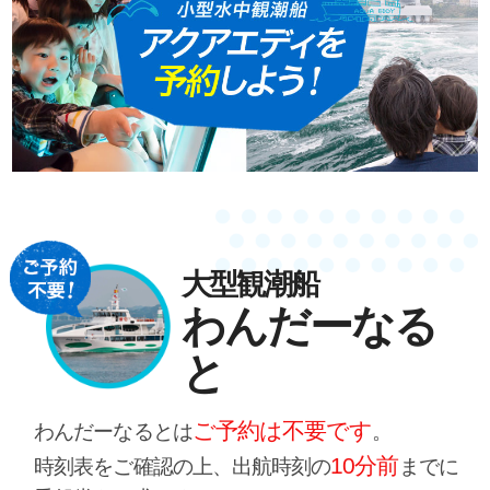
大型観潮船
わんだーなる
と
ご予約は不要です
わんだーなるとは
。
10分前
時刻表をご確認の上、出航時刻の
までに