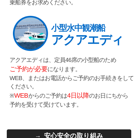
乗船券をお求めください。
小型水中観潮船
アクアエディ
アクアエディは、定員46席の小型船のため
ご予約が必要
になります。
WEB、またはお電話からご予約のお手続きをして
ください。
WEB
4日以降
※
からのご予約は
のお日にちから
予約を受けて受けています。
安心安全の取り組み