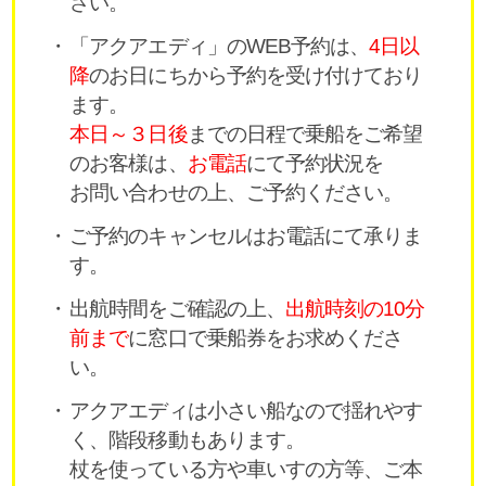
さい。
「アクアエディ」のWEB予約は、
4日以
降
のお日にちから予約を受け付けており
ます。
本日～３日後
までの日程で乗船をご希望
のお客様は、
お電話
にて予約状況を
お問い合わせの上、ご予約ください。
ご予約のキャンセルはお電話にて承りま
す。
出航時間をご確認の上、
出航時刻の10分
前まで
に窓口で乗船券をお求めくださ
い。
アクアエディは小さい船なので揺れやす
く、階段移動もあります。
杖を使っている方や車いすの方等、ご本