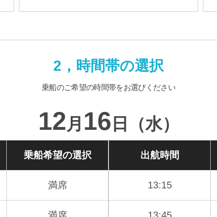
2，時間帯の選択
乗船のご希望の時間帯をお選びください
12
16
月
日（水）
乗船希望の
選択
出航時間
満席
13:15
満席
13:45