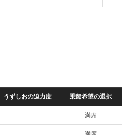
うずしおの
迫力度
乗船希望の
選択
満席
満席