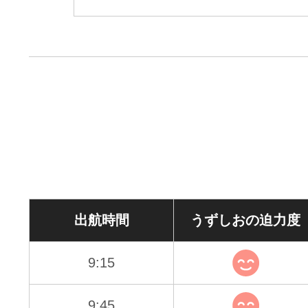
出航時間
うずしおの
迫力度
9:15
9:45