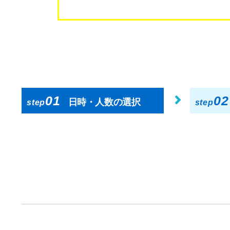
01
02
日時・人数の選択
step
step