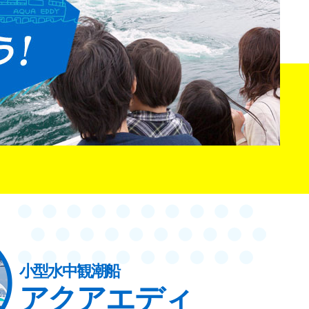
小型水中観潮船
アクアエディ