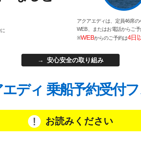
アクアエディは、定員46席の
WEB、またはお電話からご
でに
WEB
4日
※
からのご予約は
安心安全の取り組み
アエディ 乗船予約受付フ
お読みください