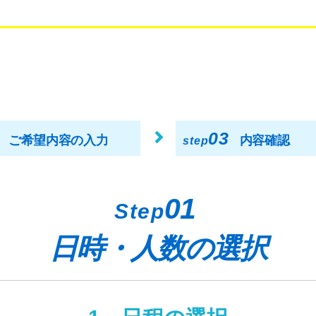
03
ご希望内容の入力
内容確認
step
01
Step
日時・人数の選択