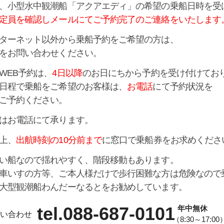
、小型水中観潮船「アクアエディ」の希望の乗船日時を受
定員を確認しメールにてご予約完了のご連絡をいたします
ターネット以外から乗船予約をご希望の方は、
をお問い合わせください。
WEB予約は、
4日以降
のお日にちから予約を受け付けてお
日程で乗船をご希望のお客様は、
お電話
にて予約状況を
ご予約ください。
はお電話にて承ります。
上、
出航時刻の10分前まで
に窓口で乗船券をお求めくださ
い船なので揺れやすく、階段移動もあります。
車いすの方等、ご本人様だけで歩行困難な方は危険なので
大型観潮船わんだーなるとをお勧めしています。
tel.088-687-0101
年中無休
い合わせ
（8:30～17:00