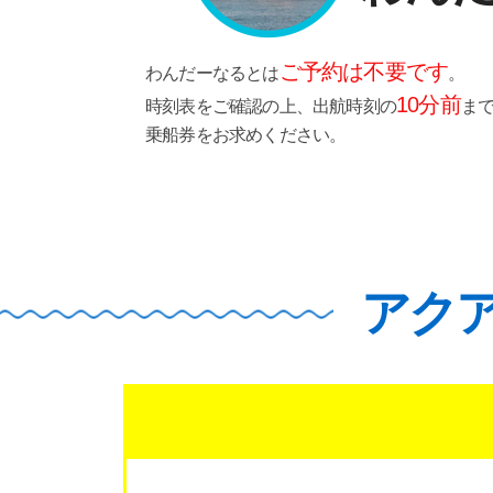
ご予約は不要です
わんだーなるとは
。
10分前
時刻表をご確認の上、出航時刻の
ま
乗船券をお求めください。
アク