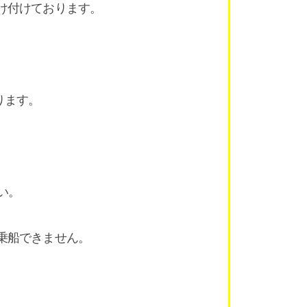
け付けております。
。
ります。
い。
乗船できません。
）