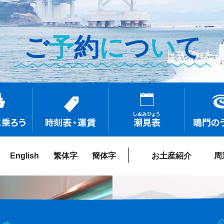
ご
予
約
に
つ
い
て
English
繁体字
簡体字
お土産紹介
周