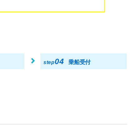
04
乗船受付
step