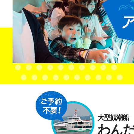
大型観潮船
わん