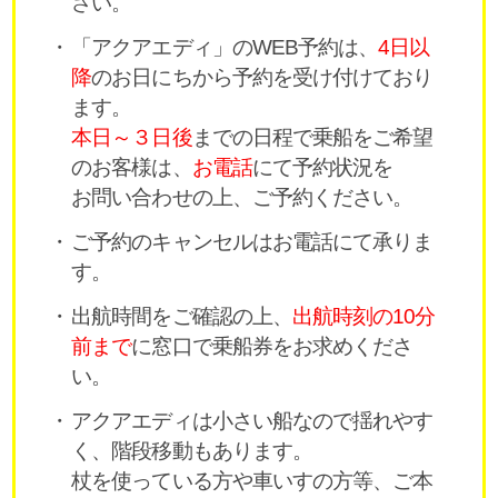
さい。
「アクアエディ」のWEB予約は、
4日以
降
のお日にちから予約を受け付けており
ます。
本日～３日後
までの日程で乗船をご希望
のお客様は、
お電話
にて予約状況を
お問い合わせの上、ご予約ください。
ご予約のキャンセルはお電話にて承りま
す。
出航時間をご確認の上、
出航時刻の10分
前まで
に窓口で乗船券をお求めくださ
い。
アクアエディは小さい船なので揺れやす
く、階段移動もあります。
杖を使っている方や車いすの方等、ご本