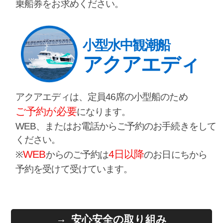
乗船券をお求めください。
小型水中観潮船
アクアエディ
アクアエディは、定員46席の小型船のため
ご予約が必要
になります。
WEB、またはお電話からご予約のお手続きをして
ください。
WEB
4日以降
※
からのご予約は
のお日にちから
予約を受けて受けています。
安心安全の取り組み