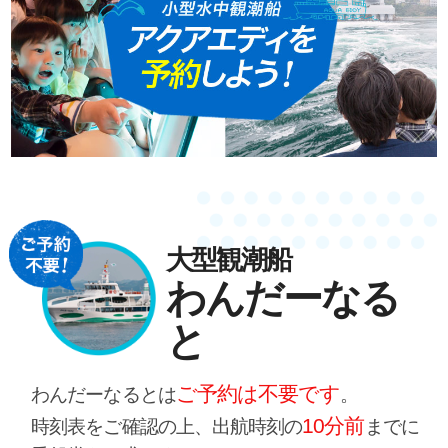
大型観潮船
わんだーなる
と
ご予約は不要です
わんだーなるとは
。
10分前
時刻表をご確認の上、出航時刻の
までに