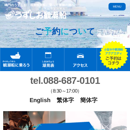
鳴門のうずしお 渦潮観潮船に乗って冒険の旅へ！
MENU
ご
予
約
に
つ
い
て
tel.088-687-0101
（8:30～17:00）
English
繁体字
簡体字