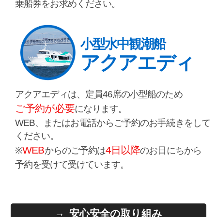
乗船券をお求めください。
小型水中観潮船
アクアエディ
アクアエディは、定員46席の小型船のため
ご予約が必要
になります。
WEB、またはお電話からご予約のお手続きをして
ください。
WEB
4日以降
※
からのご予約は
のお日にちから
予約を受けて受けています。
安心安全の取り組み