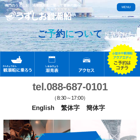
鳴門のうずしお 渦潮観潮船に乗って冒険の旅へ！
MENU
ご
予
約
に
つ
い
て
tel.088-687-0101
（8:30～17:00）
English
繁体字
簡体字