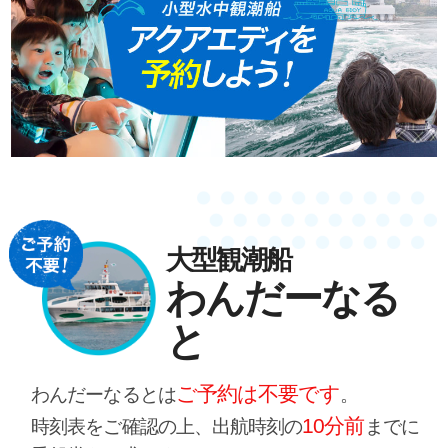
大型観潮船
わんだーなる
と
ご予約は不要です
わんだーなるとは
。
10分前
時刻表をご確認の上、出航時刻の
までに