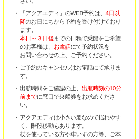
さい。
「アクアエディ」のWEB予約は、
4日以
降
のお日にちから予約を受け付けており
ます。
本日～３日後
までの日程で乗船をご希望
のお客様は、
お電話
にて予約状況を
お問い合わせの上、ご予約ください。
ご予約のキャンセルはお電話にて承りま
す。
出航時間をご確認の上、
出航時刻の10分
前まで
に窓口で乗船券をお求めくださ
い。
アクアエディは小さい船なので揺れやす
く、階段移動もあります。
杖を使っている方や車いすの方等、ご本