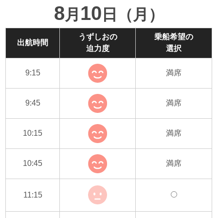
8
10
月
日（月）
うずしおの
乗船希望の
出航時間
迫力度
選択
9:15
満席
9:45
満席
10:15
満席
10:45
満席
11:15