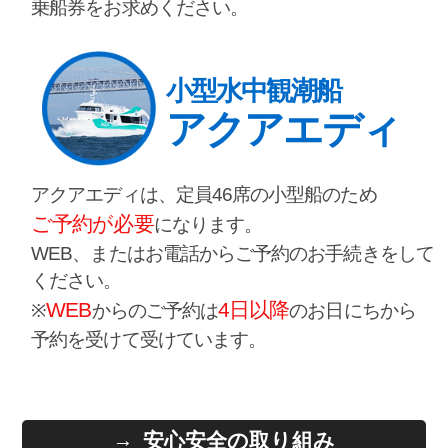
乗船券をお求めください。
小型水中観潮船
アクアエディ
アクアエディは、定員46席の小型船のため
ご予約が必要
になります。
WEB、またはお電話からご予約のお手続きをして
ください。
WEB
4日以降
※
からのご予約は
のお日にちから
予約を受けて受けています。
安心安全の取り組み