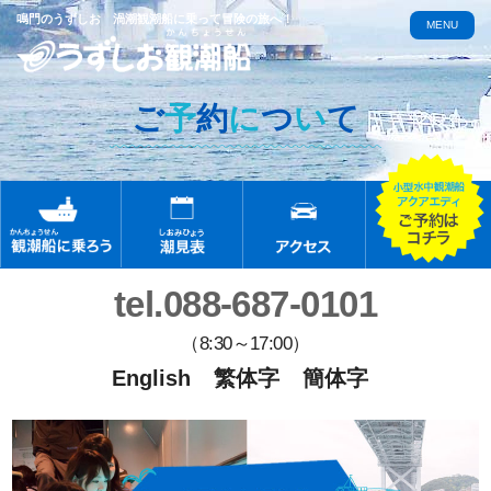
鳴門のうずしお 渦潮観潮船に乗って冒険の旅へ！
MENU
ご
予
約
に
つ
い
て
tel.088-687-0101
（8:30～17:00）
English
繁体字
簡体字