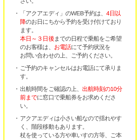
さい。
「アクアエディ」のWEB予約は、
4日以
降
のお日にちから予約を受け付けており
ます。
本日～３日後
までの日程で乗船をご希望
のお客様は、
お電話
にて予約状況を
お問い合わせの上、ご予約ください。
ご予約のキャンセルはお電話にて承りま
す。
出航時間をご確認の上、
出航時刻の10分
前まで
に窓口で乗船券をお求めくださ
い。
アクアエディは小さい船なので揺れやす
く、階段移動もあります。
杖を使っている方や車いすの方等、ご本