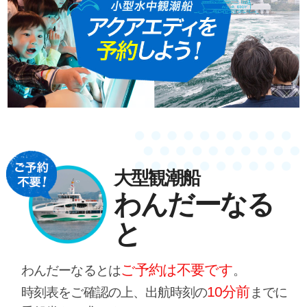
大型観潮船
わんだーなる
と
ご予約は不要です
わんだーなるとは
。
10分前
時刻表をご確認の上、出航時刻の
までに