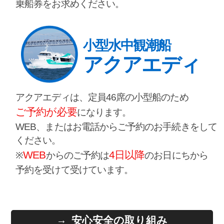
乗船券をお求めください。
小型水中観潮船
アクアエディ
アクアエディは、定員46席の小型船のため
ご予約が必要
になります。
WEB、またはお電話からご予約のお手続きをして
ください。
WEB
4日以降
※
からのご予約は
のお日にちから
予約を受けて受けています。
安心安全の取り組み