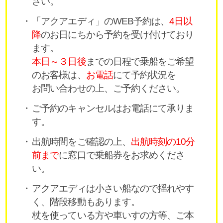
さい。
「アクアエディ」のWEB予約は、
4日以
降
のお日にちから予約を受け付けており
ます。
本日～３日後
までの日程で乗船をご希望
のお客様は、
お電話
にて予約状況を
お問い合わせの上、ご予約ください。
ご予約のキャンセルはお電話にて承りま
す。
出航時間をご確認の上、
出航時刻の10分
前まで
に窓口で乗船券をお求めくださ
い。
アクアエディは小さい船なので揺れやす
く、階段移動もあります。
杖を使っている方や車いすの方等、ご本