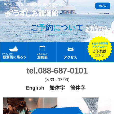
鳴門のうずしお 渦潮観潮船に乗って冒険の旅へ！
MENU
ご
予
約
に
つ
い
て
tel.088-687-0101
（8:30～17:00）
English
繁体字
簡体字