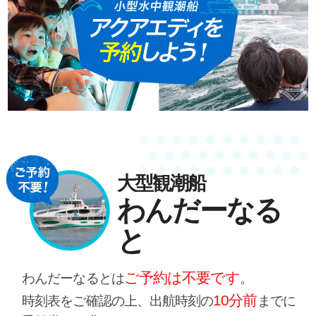
大型観潮船
わんだーなる
と
ご予約は不要です
わんだーなるとは
。
10分前
時刻表をご確認の上、出航時刻の
までに