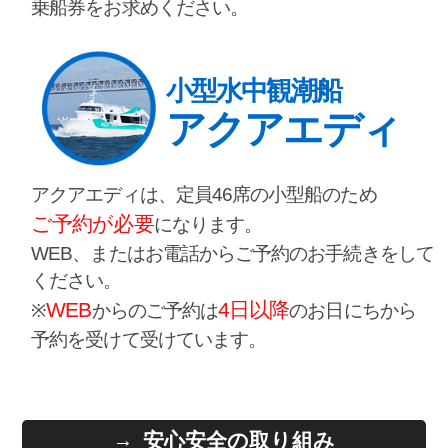
乗船券をお求めください。
小型水中観潮船
アクアエディ
アクアエディは、定員46席の小型船のため
ご予約が必要
になります。
WEB、またはお電話からご予約のお手続きをして
ください。
WEB
4日以降
※
からのご予約は
のお日にちから
予約を受けて受けています。
安心安全の取り組み