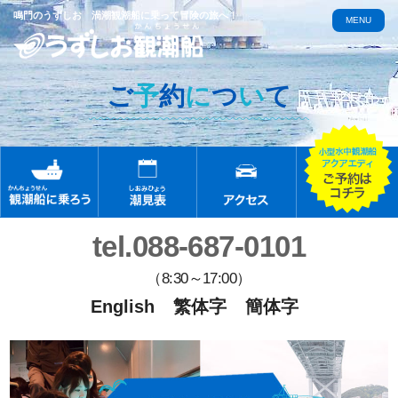
鳴門のうずしお 渦潮観潮船に乗って冒険の旅へ！
MENU
ご
予
約
に
つ
い
て
tel.088-687-0101
（8:30～17:00）
English
繁体字
簡体字