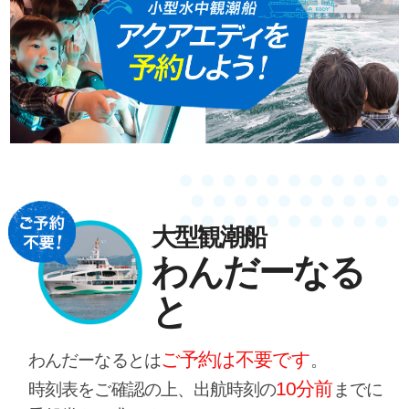
大型観潮船
わんだーなる
と
ご予約は不要です
わんだーなるとは
。
10分前
時刻表をご確認の上、出航時刻の
までに