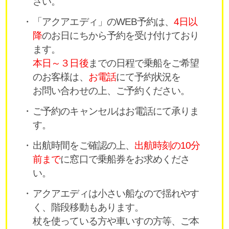
さい。
「アクアエディ」のWEB予約は、
4日以
降
のお日にちから予約を受け付けており
ます。
本日～３日後
までの日程で乗船をご希望
のお客様は、
お電話
にて予約状況を
お問い合わせの上、ご予約ください。
ご予約のキャンセルはお電話にて承りま
す。
出航時間をご確認の上、
出航時刻の10分
前まで
に窓口で乗船券をお求めくださ
い。
アクアエディは小さい船なので揺れやす
く、階段移動もあります。
杖を使っている方や車いすの方等、ご本