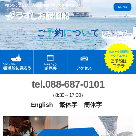
鳴門のうずしお 渦潮観潮船に乗って冒険の旅へ！
MENU
ご
予
約
に
つ
い
て
tel.088-687-0101
（8:30～17:00）
English
繁体字
簡体字