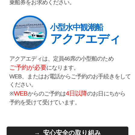
乗船券をお求めください。
小型水中観潮船
アクアエディ
アクアエディは、定員46席の小型船のため
ご予約が必要
になります。
WEB、またはお電話からご予約のお手続きをして
ください。
WEB
4日以降
※
からのご予約は
のお日にちから
予約を受けて受けています。
安心安全の取り組み