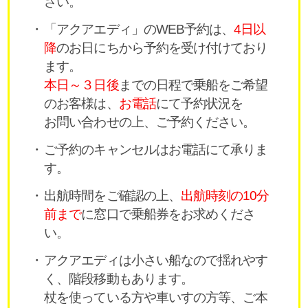
さい。
「アクアエディ」のWEB予約は、
4日以
降
のお日にちから予約を受け付けており
ます。
本日～３日後
までの日程で乗船をご希望
のお客様は、
お電話
にて予約状況を
お問い合わせの上、ご予約ください。
ご予約のキャンセルはお電話にて承りま
す。
出航時間をご確認の上、
出航時刻の10分
前まで
に窓口で乗船券をお求めくださ
い。
アクアエディは小さい船なので揺れやす
く、階段移動もあります。
杖を使っている方や車いすの方等、ご本