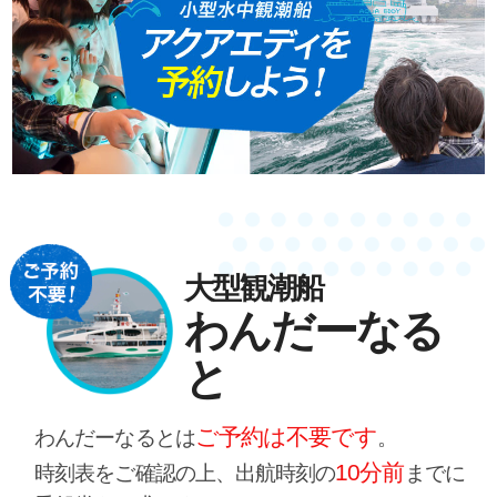
大型観潮船
わんだーなる
と
ご予約は不要です
わんだーなるとは
。
10分前
時刻表をご確認の上、出航時刻の
までに