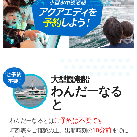
大型観潮船
わんだーなる
と
ご予約は不要です
わんだーなるとは
。
10分前
時刻表をご確認の上、出航時刻の
までに