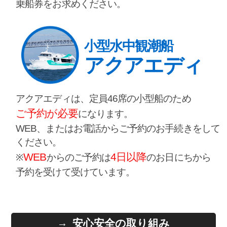
乗船券をお求めください。
小型水中観潮船
アクアエディ
アクアエディは、定員46席の小型船のため
ご予約が必要
になります。
WEB、またはお電話からご予約のお手続きをして
ください。
WEB
4日以降
※
からのご予約は
のお日にちから
予約を受けて受けています。
安心安全の取り組み