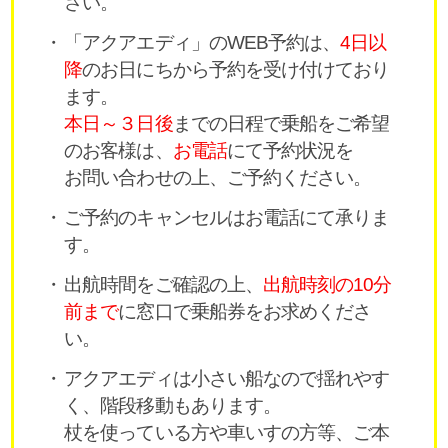
さい。
「アクアエディ」のWEB予約は、
4日以
降
のお日にちから予約を受け付けており
ます。
本日～３日後
までの日程で乗船をご希望
のお客様は、
お電話
にて予約状況を
お問い合わせの上、ご予約ください。
ご予約のキャンセルはお電話にて承りま
す。
出航時間をご確認の上、
出航時刻の10分
前まで
に窓口で乗船券をお求めくださ
い。
アクアエディは小さい船なので揺れやす
く、階段移動もあります。
杖を使っている方や車いすの方等、ご本