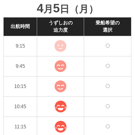
4
5
月
日（月）
うずしおの
乗船希望の
出航時間
迫力度
選択
9:15
9:45
10:15
10:45
11:15