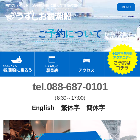
鳴門のうずしお 渦潮観潮船に乗って冒険の旅へ！
MENU
ご
予
約
に
つ
い
て
tel.088-687-0101
（8:30～17:00）
English
繁体字
簡体字