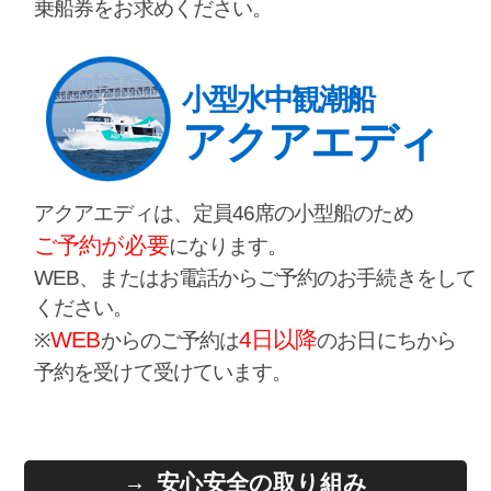
乗船券をお求めください。
小型水中観潮船
アクアエディ
アクアエディは、定員46席の小型船のため
ご予約が必要
になります。
WEB、またはお電話からご予約のお手続きをして
ください。
WEB
4日以降
※
からのご予約は
のお日にちから
予約を受けて受けています。
安心安全の取り組み