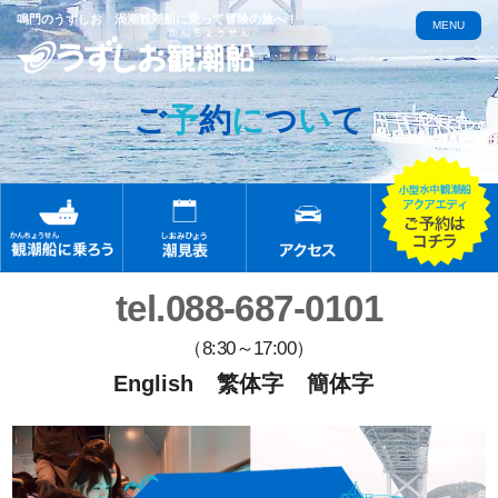
鳴門のうずしお 渦潮観潮船に乗って冒険の旅へ！
MENU
ご
予
約
に
つ
い
て
tel.088-687-0101
（8:30～17:00）
English
繁体字
簡体字