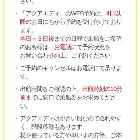
さい。
「アクアエディ」のWEB予約は、
4日以
降
のお日にちから予約を受け付けており
ます。
本日～３日後
までの日程で乗船をご希望
のお客様は、
お電話
にて予約状況を
お問い合わせの上、ご予約ください。
ご予約のキャンセルはお電話にて承りま
す。
出航時間をご確認の上、
出航時刻の10分
前まで
に窓口で乗船券をお求めくださ
い。
アクアエディは小さい船なので揺れやす
く、階段移動もあります。
杖を使っている方や車いすの方等、ご本