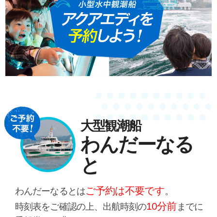
大型観潮船
わんだーなる
と
ご予約は不要です
わんだーなるとは
。
10分前
時刻表をご確認の上、出航時刻の
までに