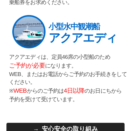
乗船券をお求めください。
小型水中観潮船
アクアエディ
アクアエディは、定員46席の小型船のため
ご予約が必要
になります。
WEB、またはお電話からご予約のお手続きをして
ください。
WEB
4日以降
※
からのご予約は
のお日にちから
予約を受けて受けています。
安心安全の取り組み