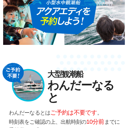
大型観潮船
わんだーなる
と
ご予約は不要です
わんだーなるとは
。
10分前
時刻表をご確認の上、出航時刻の
までに