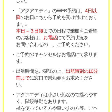
さい。
「アクアエディ」のWEB予約は、
4日以
降
のお日にちから予約を受け付けており
ます。
本日～３日後
までの日程で乗船をご希望
のお客様は、
お電話
にて予約状況を
お問い合わせの上、ご予約ください。
ご予約のキャンセルはお電話にて承りま
す。
出航時間をご確認の上、
出航時刻の10分
前まで
に窓口で乗船券をお求めくださ
い。
アクアエディは小さい船なので揺れやす
く、階段移動もあります。
杖を使っている方や車いすの方等、ご本