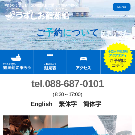
鳴門のうずしお 渦潮観潮船に乗って冒険の旅へ！
MENU
ご
予
約
に
つ
い
て
tel.088-687-0101
（8:30～17:00）
English
繁体字
簡体字