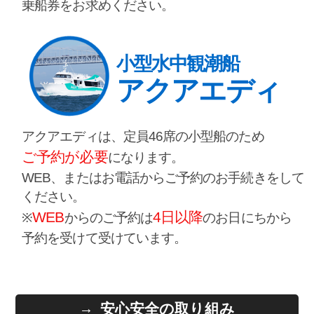
乗船券をお求めください。
小型水中観潮船
アクアエディ
アクアエディは、定員46席の小型船のため
ご予約が必要
になります。
WEB、またはお電話からご予約のお手続きをして
ください。
WEB
4日以降
※
からのご予約は
のお日にちから
予約を受けて受けています。
安心安全の取り組み