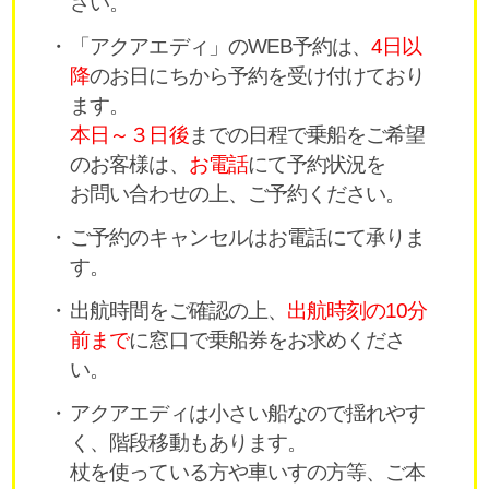
さい。
「アクアエディ」のWEB予約は、
4日以
降
のお日にちから予約を受け付けており
ます。
本日～３日後
までの日程で乗船をご希望
のお客様は、
お電話
にて予約状況を
お問い合わせの上、ご予約ください。
ご予約のキャンセルはお電話にて承りま
す。
出航時間をご確認の上、
出航時刻の10分
前まで
に窓口で乗船券をお求めくださ
い。
アクアエディは小さい船なので揺れやす
く、階段移動もあります。
杖を使っている方や車いすの方等、ご本