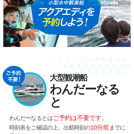
大型観潮船
わんだーなる
と
ご予約は不要です
わんだーなるとは
。
10分前
時刻表をご確認の上、出航時刻の
までに