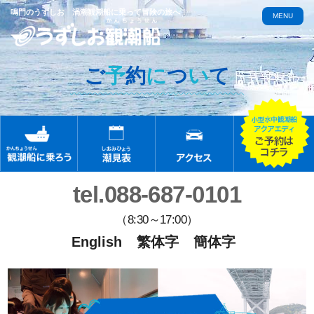
鳴門のうずしお 渦潮観潮船に乗って冒険の旅へ！
MENU
ご
予
約
に
つ
い
て
tel.088-687-0101
（8:30～17:00）
English
繁体字
簡体字