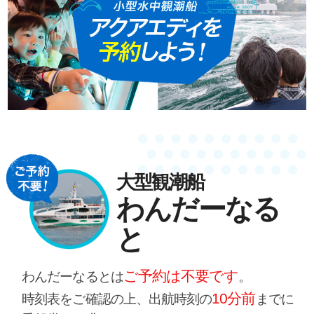
大型観潮船
わんだーなる
と
ご予約は不要です
わんだーなるとは
。
10分前
時刻表をご確認の上、出航時刻の
までに