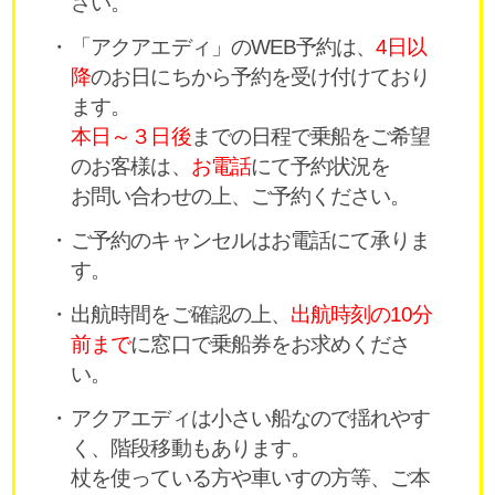
さい。
「アクアエディ」のWEB予約は、
4日以
降
のお日にちから予約を受け付けており
ます。
本日～３日後
までの日程で乗船をご希望
のお客様は、
お電話
にて予約状況を
お問い合わせの上、ご予約ください。
ご予約のキャンセルはお電話にて承りま
す。
出航時間をご確認の上、
出航時刻の10分
前まで
に窓口で乗船券をお求めくださ
い。
アクアエディは小さい船なので揺れやす
く、階段移動もあります。
杖を使っている方や車いすの方等、ご本