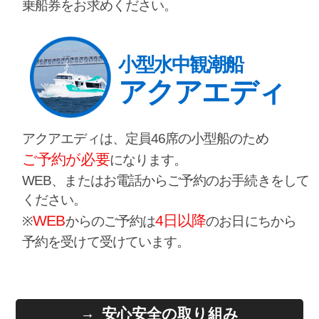
乗船券をお求めください。
小型水中観潮船
アクアエディ
アクアエディは、定員46席の小型船のため
ご予約が必要
になります。
WEB、またはお電話からご予約のお手続きをして
ください。
WEB
4日以降
※
からのご予約は
のお日にちから
予約を受けて受けています。
安心安全の取り組み