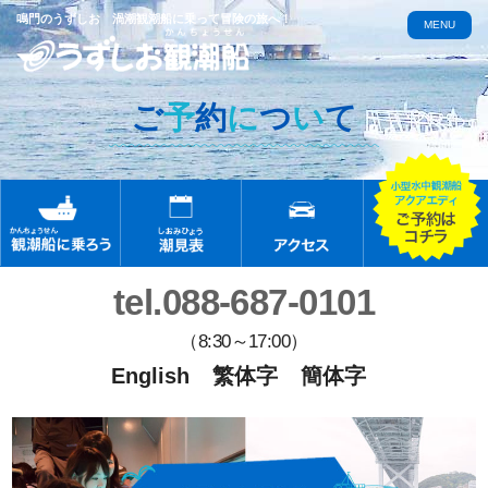
鳴門のうずしお 渦潮観潮船に乗って冒険の旅へ！
MENU
ご
予
約
に
つ
い
て
tel.088-687-0101
（8:30～17:00）
English
繁体字
簡体字