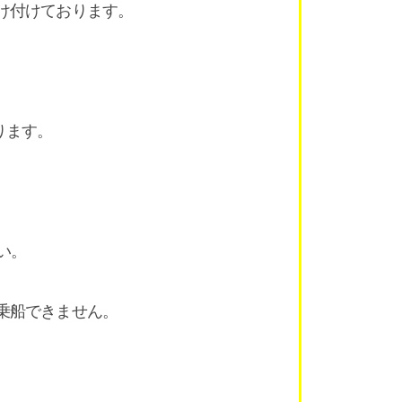
け付けております。
。
ります。
い。
乗船できません。
）