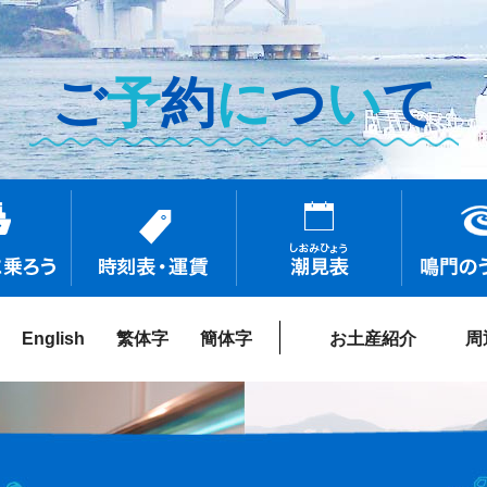
ご
予
約
に
つ
い
て
English
繁体字
簡体字
お土産紹介
周