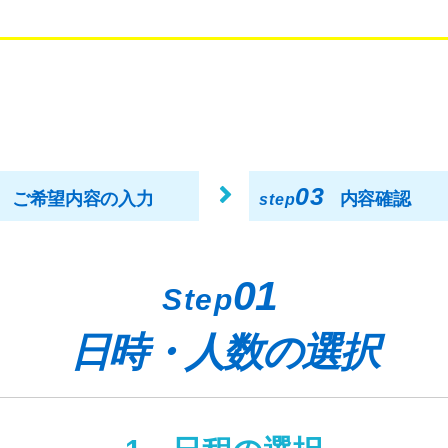
03
ご希望内容の入力
内容確認
step
01
Step
日時・人数の選択