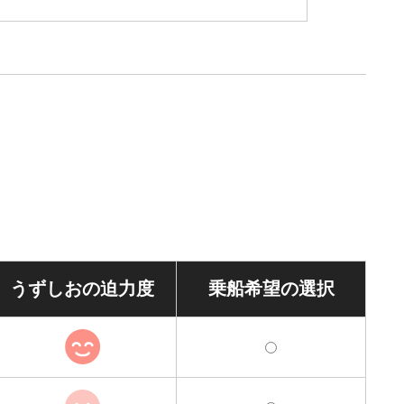
うずしおの
迫力度
乗船希望の
選択