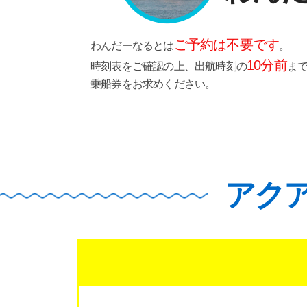
ご予約は不要です
わんだーなるとは
。
10分前
時刻表をご確認の上、出航時刻の
ま
乗船券をお求めください。
アク