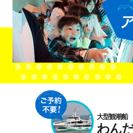
大型観潮船
わん