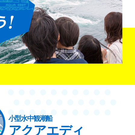
小型水中観潮船
アクアエディ