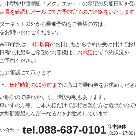
、小型水中観潮船「アクアエディ」の希望の乗船日時を受
定員を確認しメールにてご予約完了のご連絡をいたします
ターネット以外から乗船予約をご希望の方は、
をお問い合わせください。
WEB予約は、
4日以降
のお日にちから予約を受け付けてお
日程で乗船をご希望のお客様は、
お電話
にて予約状況を
ご予約ください。
はお電話にて承ります。
上、
出航時刻の10分前まで
に窓口で乗船券をお求めくださ
い船なので揺れやすく、階段移動もあります。
車いすの方等、ご本人様だけで歩行困難な方は危険なので
大型観潮船わんだーなるとをお勧めしています。
tel.088-687-0101
年中無休
い合わせ
（8:30～17:00