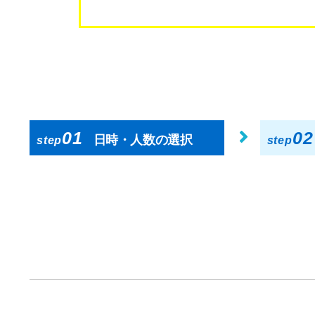
01
02
日時・人数の選択
step
step