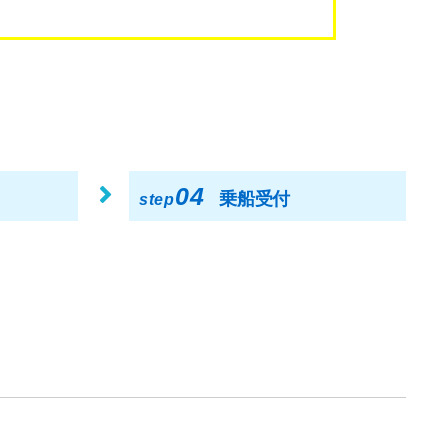
04
乗船受付
step