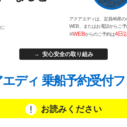
アクアエディは、定員46席の
WEB、またはお電話からご
でに
WEB
4日
※
からのご予約は
安心安全の取り組み
アエディ 乗船予約受付フ
お読みください