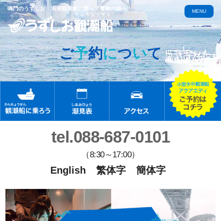
鳴門のうずしお 渦潮観潮船に乗って冒険の旅へ！
MENU
ご
予
約
に
つ
い
て
tel.088-687-0101
（8:30～17:00）
English
繁体字
簡体字