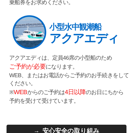
乗船券をお求めください。
小型水中観潮船
アクアエディ
アクアエディは、定員46席の小型船のため
ご予約が必要
になります。
WEB、またはお電話からご予約のお手続きをして
ください。
WEB
4日以降
※
からのご予約は
のお日にちから
予約を受けて受けています。
安心安全の取り組み