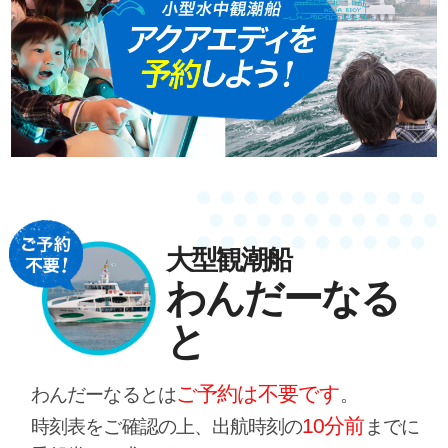
大型観潮船
わんだーなる
と
ご予約は不要です
わんだーなるとは
。
10分前
時刻表をご確認の上、出航時刻の
までに