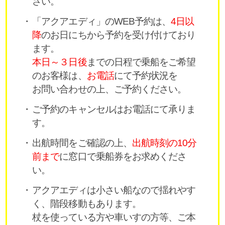
さい。
「アクアエディ」のWEB予約は、
4日以
降
のお日にちから予約を受け付けており
ます。
本日～３日後
までの日程で乗船をご希望
のお客様は、
お電話
にて予約状況を
お問い合わせの上、ご予約ください。
ご予約のキャンセルはお電話にて承りま
す。
出航時間をご確認の上、
出航時刻の10分
前まで
に窓口で乗船券をお求めくださ
い。
アクアエディは小さい船なので揺れやす
く、階段移動もあります。
杖を使っている方や車いすの方等、ご本