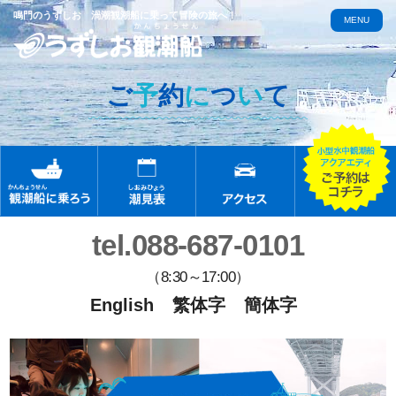
鳴門のうずしお 渦潮観潮船に乗って冒険の旅へ！
MENU
ご
予
約
に
つ
い
て
tel.088-687-0101
（8:30～17:00）
English
繁体字
簡体字