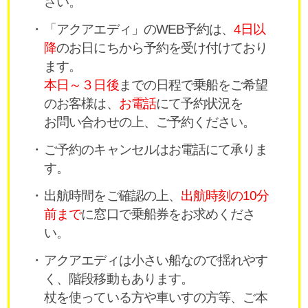
さい。
「アクアエディ」のWEB予約は、
4日以
降
のお日にちから予約を受け付けており
ます。
本日～３日後
までの日程で乗船をご希望
のお客様は、
お電話
にて予約状況を
お問い合わせの上、ご予約ください。
ご予約のキャンセルはお電話にて承りま
す。
出航時間をご確認の上、
出航時刻の10分
前まで
に窓口で乗船券をお求めくださ
い。
アクアエディは小さい船なので揺れやす
く、階段移動もあります。
杖を使っている方や車いすの方等、ご本