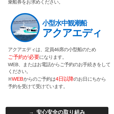
乗船券をお求めください。
小型水中観潮船
アクアエディ
アクアエディは、定員46席の小型船のため
ご予約が必要
になります。
WEB、またはお電話からご予約のお手続きをして
ください。
WEB
4日以降
※
からのご予約は
のお日にちから
予約を受けて受けています。
安心安全の取り組み