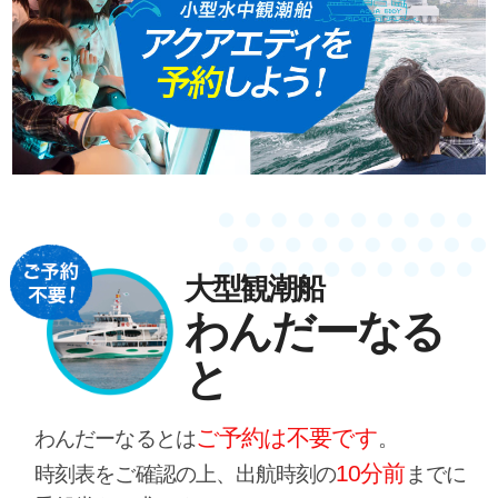
大型観潮船
わんだーなる
と
ご予約は不要です
わんだーなるとは
。
10分前
時刻表をご確認の上、出航時刻の
までに