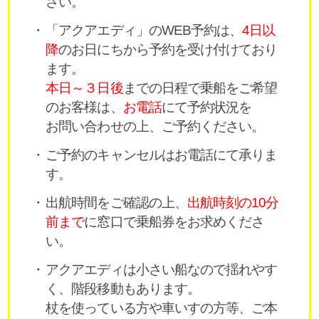
さい。
「アクアエディ」のWEB予約は、
4日以
降
のお日にちから予約を受け付けており
ます。
本日～３日後
までの日程で乗船をご希望
のお客様は、
お電話
にて予約状況を
お問い合わせの上、ご予約ください。
ご予約のキャンセルはお電話にて承りま
す。
出航時間をご確認の上、
出航時刻の10分
前まで
に窓口で乗船券をお求めくださ
い。
アクアエディは小さい船なので揺れやす
く、階段移動もあります。
杖を使っている方や車いすの方等、ご本