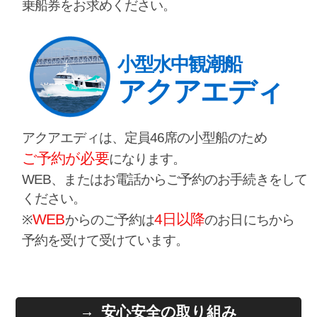
乗船券をお求めください。
小型水中観潮船
アクアエディ
アクアエディは、定員46席の小型船のため
ご予約が必要
になります。
WEB、またはお電話からご予約のお手続きをして
ください。
WEB
4日以降
※
からのご予約は
のお日にちから
予約を受けて受けています。
安心安全の取り組み