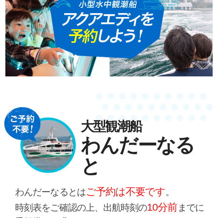
大型観潮船
わんだーなる
と
ご予約は不要です
わんだーなるとは
。
10分前
時刻表をご確認の上、出航時刻の
までに