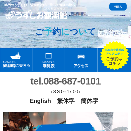
鳴門のうずしお 渦潮観潮船に乗って冒険の旅へ！
MENU
ご
予
約
に
つ
い
て
tel.088-687-0101
（8:30～17:00）
English
繁体字
簡体字