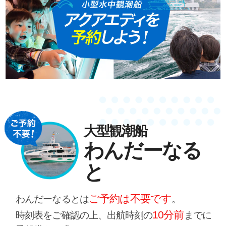
大型観潮船
わんだーなる
と
ご予約は不要です
わんだーなるとは
。
10分前
時刻表をご確認の上、出航時刻の
までに