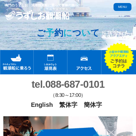
鳴門のうずしお 渦潮観潮船に乗って冒険の旅へ！
MENU
ご
予
約
に
つ
い
て
tel.088-687-0101
（8:30～17:00）
English
繁体字
簡体字