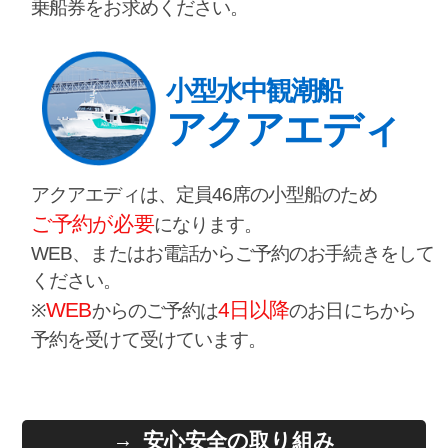
乗船券をお求めください。
小型水中観潮船
アクアエディ
アクアエディは、定員46席の小型船のため
ご予約が必要
になります。
WEB、またはお電話からご予約のお手続きをして
ください。
WEB
4日以降
※
からのご予約は
のお日にちから
予約を受けて受けています。
安心安全の取り組み