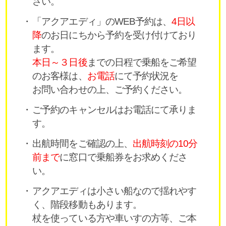
さい。
「アクアエディ」のWEB予約は、
4日以
降
のお日にちから予約を受け付けており
ます。
本日～３日後
までの日程で乗船をご希望
のお客様は、
お電話
にて予約状況を
お問い合わせの上、ご予約ください。
ご予約のキャンセルはお電話にて承りま
す。
出航時間をご確認の上、
出航時刻の10分
前まで
に窓口で乗船券をお求めくださ
い。
アクアエディは小さい船なので揺れやす
く、階段移動もあります。
杖を使っている方や車いすの方等、ご本