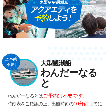
大型観潮船
わんだーなる
と
ご予約は不要です
わんだーなるとは
。
10分前
時刻表をご確認の上、出航時刻の
までに