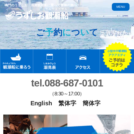
鳴門のうずしお 渦潮観潮船に乗って冒険の旅へ！
MENU
ご
予
約
に
つ
い
て
tel.088-687-0101
（8:30～17:00）
English
繁体字
簡体字