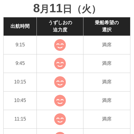
8
11
月
日（火）
うずしおの
乗船希望の
出航時間
迫力度
選択
9:15
満席
9:45
満席
10:15
満席
10:45
満席
11:15
満席