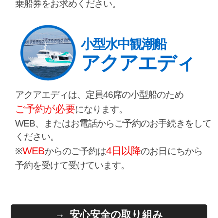
乗船券をお求めください。
小型水中観潮船
アクアエディ
アクアエディは、定員46席の小型船のため
ご予約が必要
になります。
WEB、またはお電話からご予約のお手続きをして
ください。
WEB
4日以降
※
からのご予約は
のお日にちから
予約を受けて受けています。
安心安全の取り組み