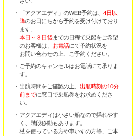
さい。
「アクアエディ」のWEB予約は、
4日以
降
のお日にちから予約を受け付けており
ます。
本日～３日後
までの日程で乗船をご希望
のお客様は、
お電話
にて予約状況を
お問い合わせの上、ご予約ください。
ご予約のキャンセルはお電話にて承りま
す。
出航時間をご確認の上、
出航時刻の10分
前まで
に窓口で乗船券をお求めくださ
い。
アクアエディは小さい船なので揺れやす
く、階段移動もあります。
杖を使っている方や車いすの方等、ご本