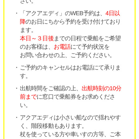
さい。
「アクアエディ」のWEB予約は、
4日以
降
のお日にちから予約を受け付けており
ます。
本日～３日後
までの日程で乗船をご希望
のお客様は、
お電話
にて予約状況を
お問い合わせの上、ご予約ください。
ご予約のキャンセルはお電話にて承りま
す。
出航時間をご確認の上、
出航時刻の10分
前まで
に窓口で乗船券をお求めくださ
い。
アクアエディは小さい船なので揺れやす
く、階段移動もあります。
杖を使っている方や車いすの方等、ご本