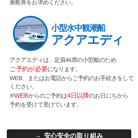
乗船券をお求めください。
小型水中観潮船
アクアエディ
アクアエディは、定員46席の小型船のため
ご予約が必要
になります。
WEB、またはお電話からご予約のお手続きをして
ください。
WEB
4日以降
※
からのご予約は
のお日にちから
予約を受けて受けています。
安心安全の取り組み