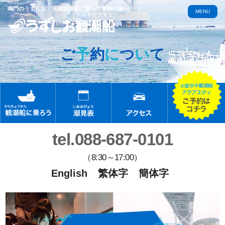
鳴門のうずしお 渦潮観潮船に乗って冒険の旅へ！
MENU
ご
予
約
に
つ
い
て
tel.088-687-0101
（8:30～17:00）
English
繁体字
簡体字