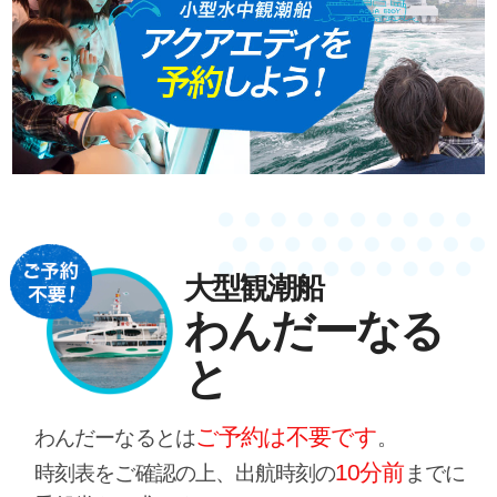
大型観潮船
わんだーなる
と
ご予約は不要です
わんだーなるとは
。
10分前
時刻表をご確認の上、出航時刻の
までに