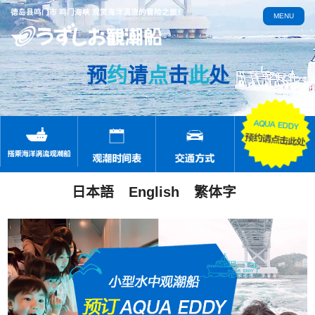
德岛县鸣门市 鸣门海峡 观赏海洋涡流的冒险之旅！
MENU
预
约
请
点
击
此
处
日本語
English
繁体字