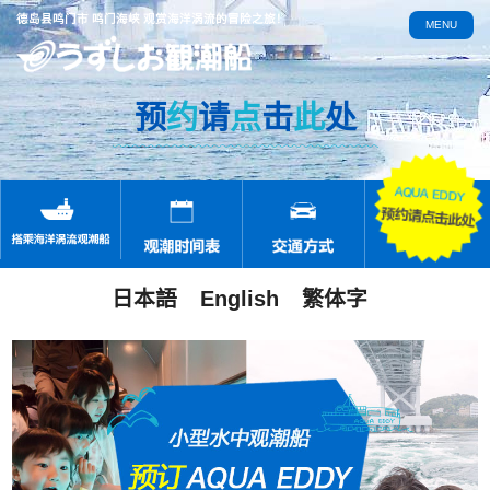
德岛县鸣门市 鸣门海峡 观赏海洋涡流的冒险之旅！
MENU
预
约
请
点
击
此
处
日本語
English
繁体字