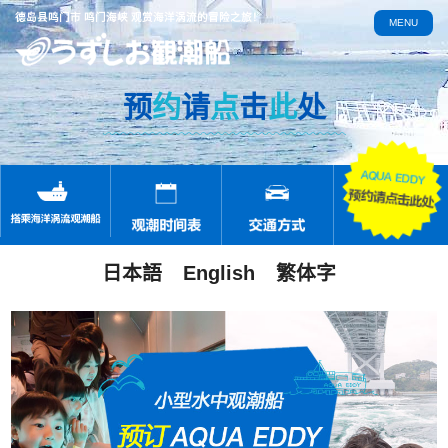
德岛县鸣门市 鸣门海峡 观赏海洋涡流的冒险之旅！
MENU
预
约
请
点
击
此
处
日本語
English
繁体字