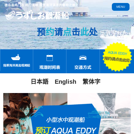
德岛县鸣门市 鸣门海峡 观赏海洋涡流的冒险之旅！
MENU
预
约
请
点
击
此
处
日本語
English
繁体字