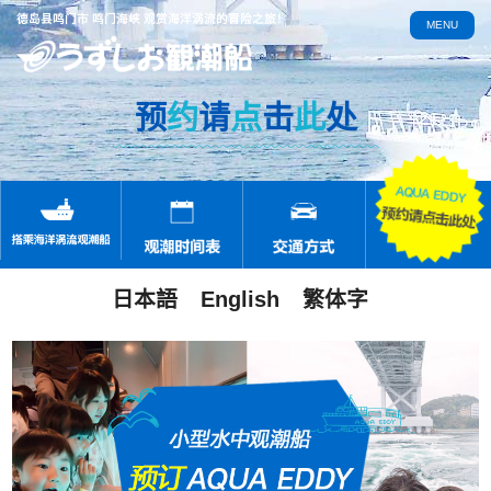
德岛县鸣门市 鸣门海峡 观赏海洋涡流的冒险之旅！
MENU
预
约
请
点
击
此
处
日本語
English
繁体字