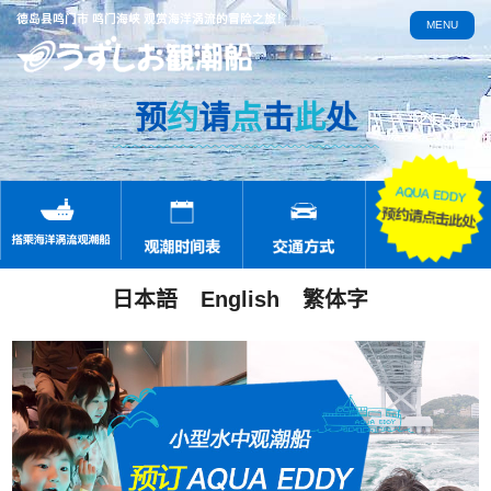
德岛县鸣门市 鸣门海峡 观赏海洋涡流的冒险之旅！
MENU
预
约
请
点
击
此
处
日本語
English
繁体字