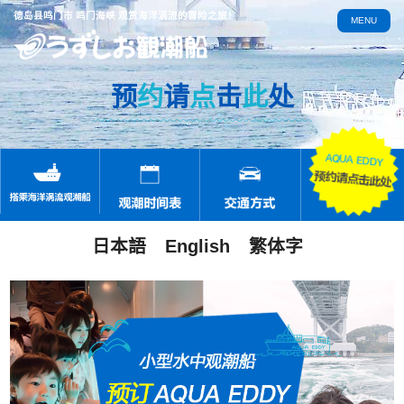
德岛县鸣门市 鸣门海峡 观赏海洋涡流的冒险之旅！
MENU
预
约
请
点
击
此
处
日本語
English
繁体字