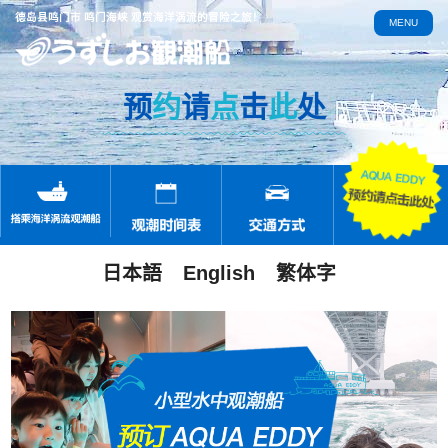
德岛县鸣门市 鸣门海峡 观赏海洋涡流的冒险之旅！
MENU
预
约
请
点
击
此
处
日本語
English
繁体字