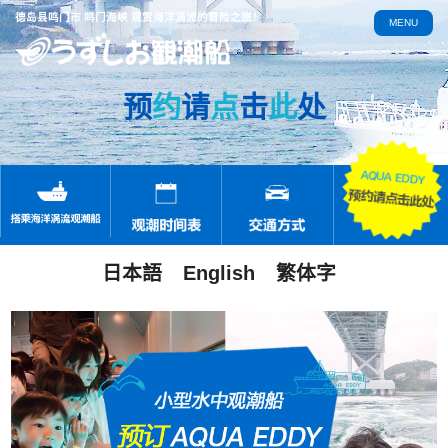
德岛县鸣门市 鸣门海峡 观赏海洋涡流的冒险之旅！
MENU
预
约
请
点
击
此
处
日本語
English
繁体字