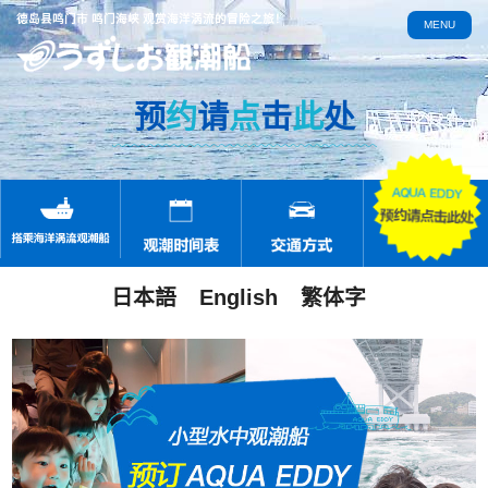
德岛县鸣门市 鸣门海峡 观赏海洋涡流的冒险之旅！
MENU
预
约
请
点
击
此
处
日本語
English
繁体字