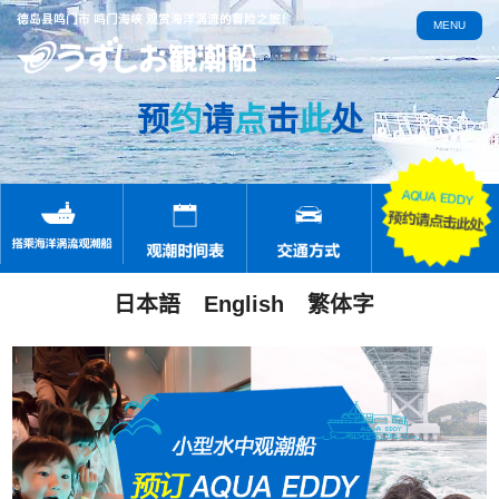
德岛县鸣门市 鸣门海峡 观赏海洋涡流的冒险之旅！
MENU
预
约
请
点
击
此
处
日本語
English
繁体字