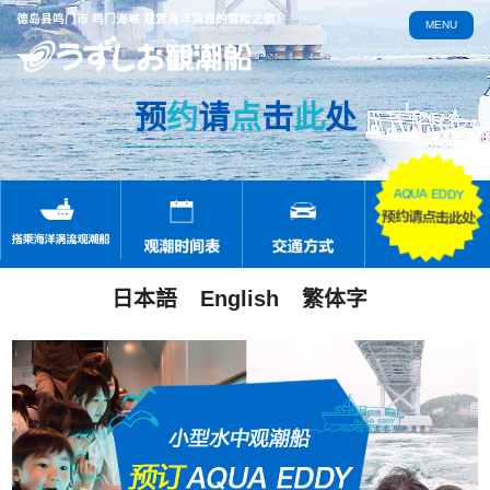
德岛县鸣门市 鸣门海峡 观赏海洋涡流的冒险之旅！
MENU
预
约
请
点
击
此
处
日本語
English
繁体字