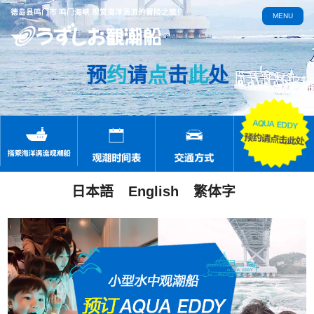
德岛县鸣门市 鸣门海峡 观赏海洋涡流的冒险之旅！
MENU
预
约
请
点
击
此
处
日本語
English
繁体字