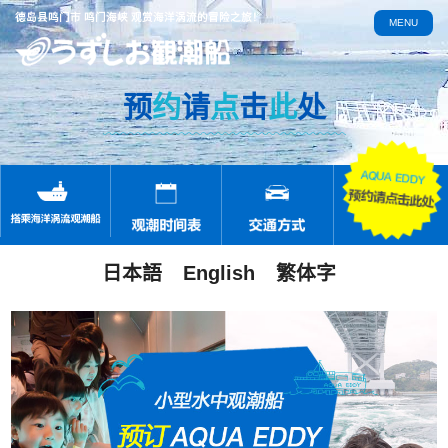
德岛县鸣门市 鸣门海峡 观赏海洋涡流的冒险之旅！
MENU
预
约
请
点
击
此
处
日本語
English
繁体字