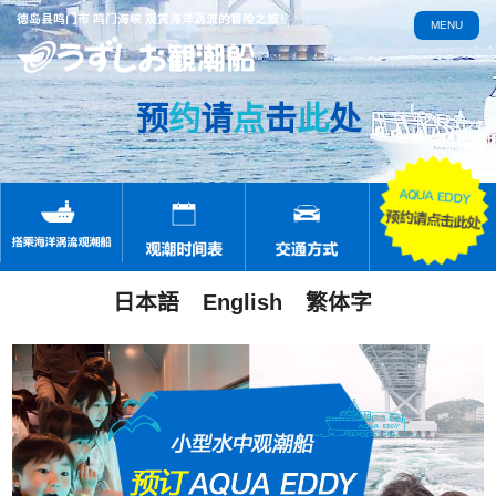
德岛县鸣门市 鸣门海峡 观赏海洋涡流的冒险之旅！
MENU
预
约
请
点
击
此
处
日本語
English
繁体字