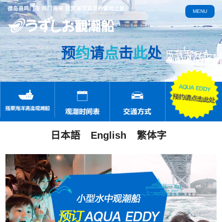
德岛县鸣门市 鸣门海峡 观赏海洋涡流的冒险之旅！
MENU
预
约
请
点
击
此
处
日本語
English
繁体字