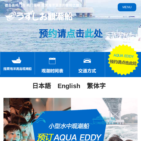
德岛县鸣门市 鸣门海峡 观赏海洋涡流的冒险之旅！
MENU
预
约
请
点
击
此
处
日本語
English
繁体字