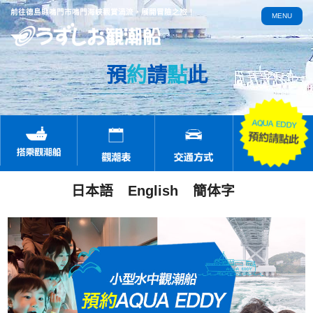
前往德島縣鳴門市鳴門海峽觀賞渦流，展開冒險之旅！
MENU
預
約
請
點
此
日本語
English
簡体字