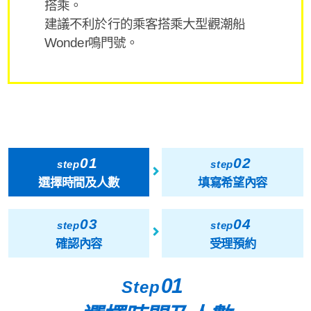
搭乘。
建議不利於行的乘客搭乘大型觀潮船
Wonder鳴門號。
01
02
step
step
選擇時間及人數
填寫希望內容
03
04
step
step
確認內容
受理預約
01
Step