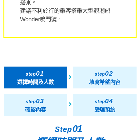
搭乘。
建議不利於行的乘客搭乘大型觀潮船
Wonder鳴門號。
01
02
step
step
選擇時間及人數
填寫希望內容
03
04
step
step
確認內容
受理預約
01
Step