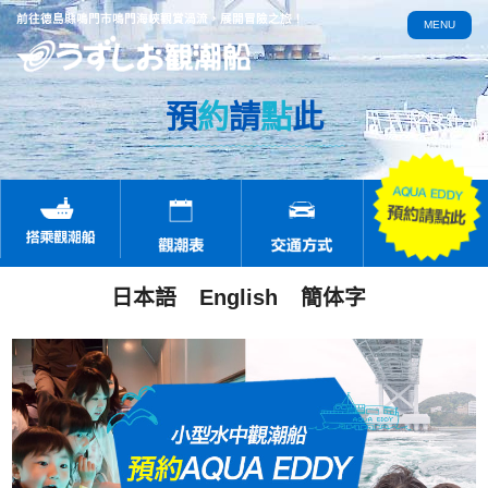
前往德島縣鳴門市鳴門海峽觀賞渦流，展開冒險之旅！
MENU
預
約
請
點
此
日本語
English
簡体字