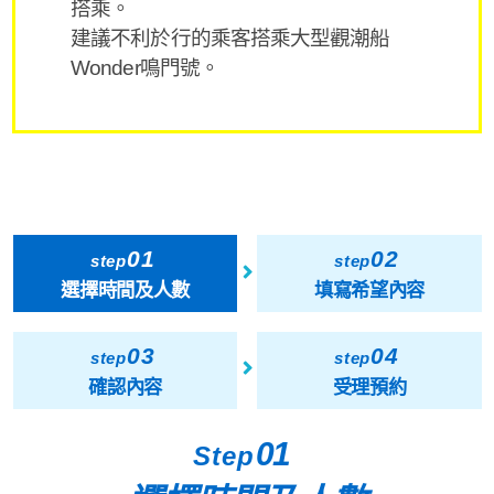
搭乘。
建議不利於行的乘客搭乘大型觀潮船
Wonder鳴門號。
01
02
step
step
選擇時間及人數
填寫希望內容
03
04
step
step
確認內容
受理預約
01
Step