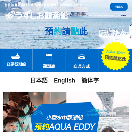
前往德島縣鳴門市鳴門海峽觀賞渦流，展開冒險之旅！
MENU
預
約
請
點
此
日本語
English
簡体字