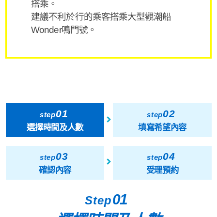
搭乘。
建議不利於行的乘客搭乘大型觀潮船
Wonder鳴門號。
01
02
step
step
選擇時間及人數
填寫希望內容
03
04
step
step
確認內容
受理預約
01
Step