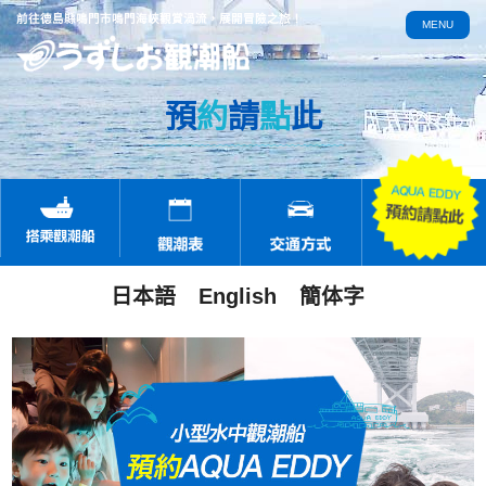
前往德島縣鳴門市鳴門海峽觀賞渦流，展開冒險之旅！
MENU
預
約
請
點
此
日本語
English
簡体字