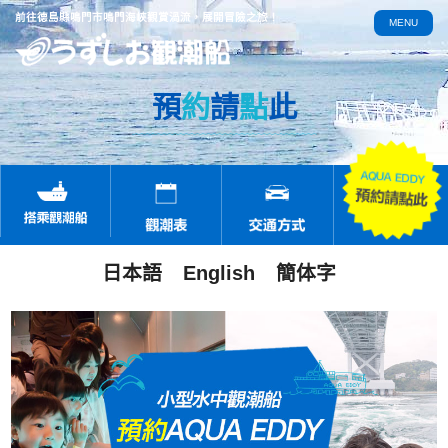
前往德島縣鳴門市鳴門海峽觀賞渦流，展開冒險之旅！
MENU
預
約
請
點
此
日本語
English
簡体字