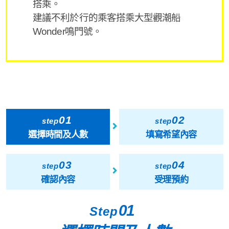
搭乘。
建議不利於行的乘客搭乘大型觀潮船
Wonder鳴門號。
01
02
step
step
選擇時間及人數
填寫希望內容
03
04
step
step
確認內容
受理預約
01
Step