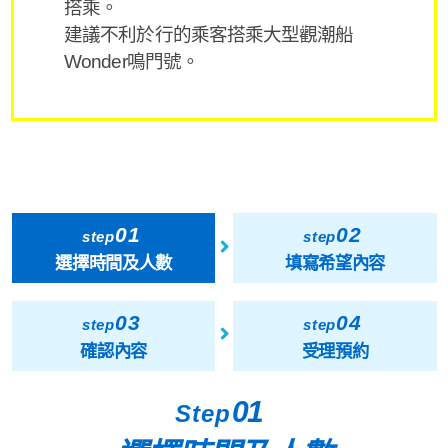
搭乘。
建議不利於行的乘客搭乘大型觀潮船
Wonder鳴門號。
01
02
step
step
選擇時間及人數
填寫希望內容
03
04
step
step
確認內容
受理預約
01
Step