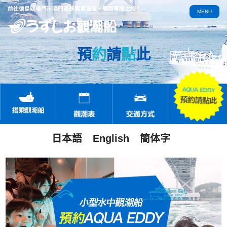
前往德島縣鳴門市鳴門海峽觀賞渦流，展開冒險之旅！
MENU
預
約
請
點
此
日本語
English
簡体字