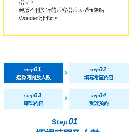
搭乘。
建議不利於行的乘客搭乘大型觀潮船
Wonder鳴門號。
01
02
step
step
選擇時間及人數
填寫希望內容
03
04
step
step
確認內容
受理預約
01
Step