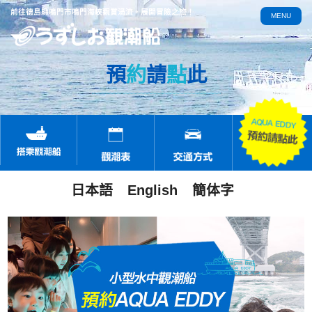
前往德島縣鳴門市鳴門海峽觀賞渦流，展開冒險之旅！
MENU
預
約
請
點
此
日本語
English
簡体字