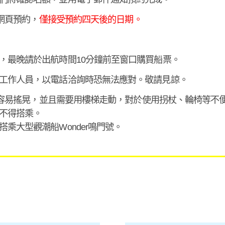
的網頁預約，
僅接受預約四天後的日期。
，最晚請於出航時間10分鐘前至窗口購買船票。
工作人員，以電話洽詢時恐無法應對。敬請見諒。
船身小容易搖晃，並且需要用樓梯走動，對於使用拐杖、輪椅等不
不得搭乘。
乘大型觀潮船Wonder鳴門號。