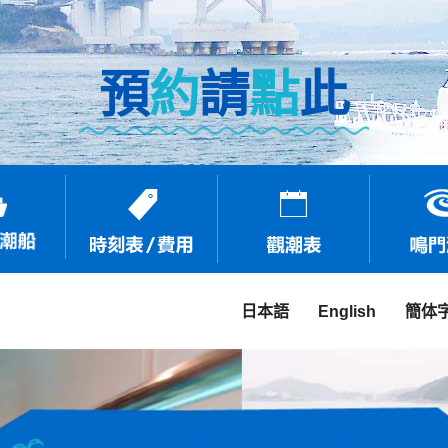
預
約
請
點
此
日本語
English
簡体