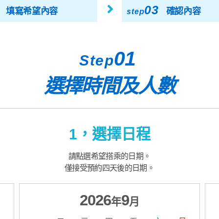
03
填寫希望內容
確認內容
step
01
Step
選擇時間及人數
1，選擇日程
請點選希望搭乘的日期。
僅接受預約四天後的日期。
2026
9
年
月