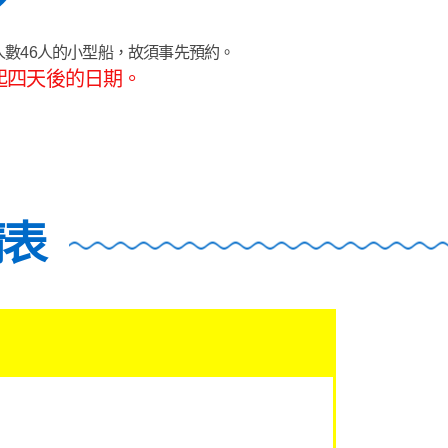
載人數46人的小型船，故須事先預約。
起四天後的日期。
請表