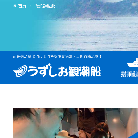
首頁
預約請點此
前往德島縣鳴門市鳴門海峽觀賞渦流，展開冒險之旅！