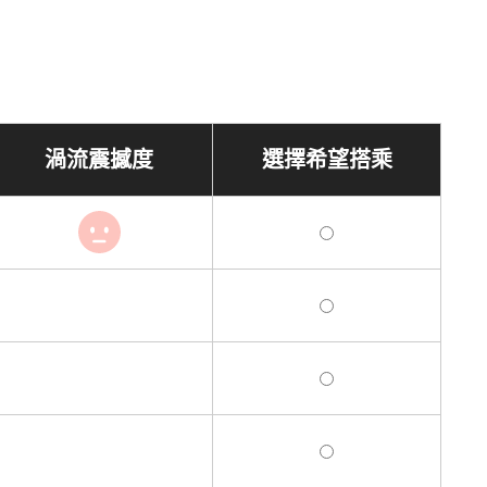
渦流震撼度
選擇希望搭乘