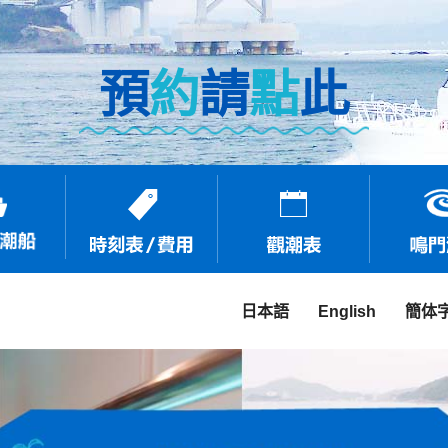
預
約
請
點
此
日本語
English
簡体