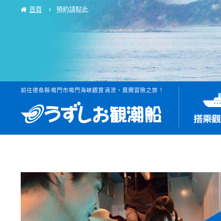
首頁
預約請點此
前往德島縣鳴門市鳴門海峽觀賞渦流，展開冒險之旅！