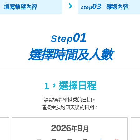
03
填寫希望內容
確認內容
step
01
Step
選擇時間及人數
1，選擇日程
請點選希望搭乘的日期。
僅接受預約四天後的日期。
2026
9
年
月