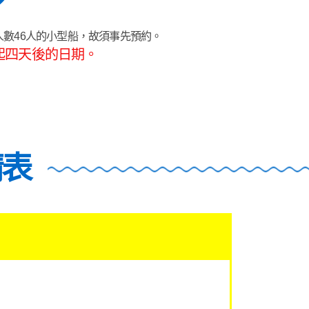
載人數46人的小型船，故須事先預約。
起四天後的日期。
請表