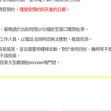
的網頁預約，
僅接受預約四天後的日期。
，最晚請於出航時間10分鐘前至窗口購買船票。
工作人員，以電話洽詢時恐無法應對。敬請見諒。
船身小容易搖晃，並且需要用樓梯走動，對於使用拐杖、輪椅等不
不得搭乘。
乘大型觀潮船Wonder鳴門號。