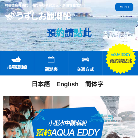
前往德島縣鳴門市鳴門海峽觀賞渦流，展開冒險之旅！
MENU
預
約
請
點
此
日本語
English
簡体字