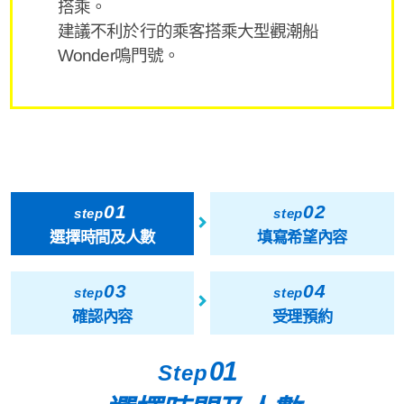
搭乘。
建議不利於行的乘客搭乘大型觀潮船
Wonder鳴門號。
01
02
step
step
選擇時間及人數
填寫希望內容
03
04
step
step
確認內容
受理預約
01
Step