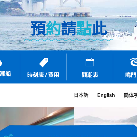
預
約
請
點
此
日本語
English
簡体