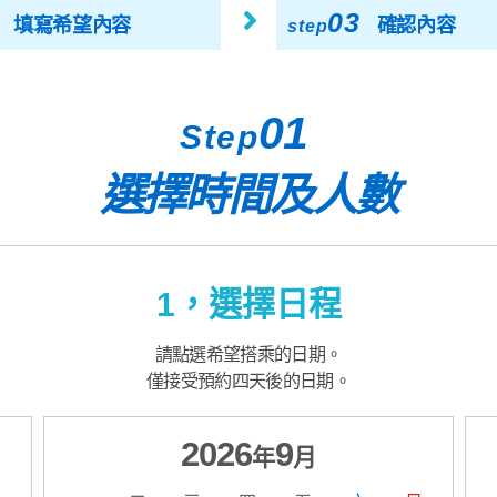
03
填寫希望內容
確認內容
step
01
Step
選擇時間及人數
1，選擇日程
請點選希望搭乘的日期。
僅接受預約四天後的日期。
2026
9
年
月