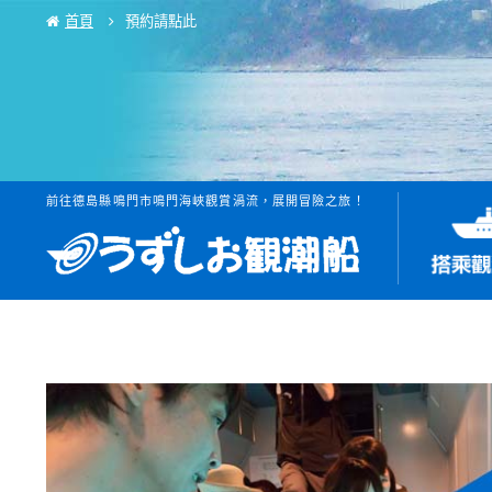
首頁
預約請點此
前往德島縣鳴門市鳴門海峽觀賞渦流，展開冒險之旅！