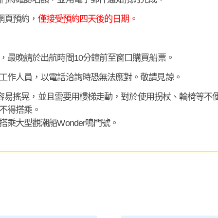
的網頁預約，
僅接受預約四天後的日期。
，最晚請於出航時間10分鐘前至窗口購買船票。
工作人員，以電話洽詢時恐無法應對。敬請見諒。
船身小容易搖晃，並且需要用樓梯走動，對於使用拐杖、輪椅等不
不得搭乘。
乘大型觀潮船Wonder鳴門號。