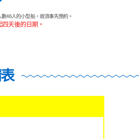
載人數46人的小型船，故須事先預約。
起四天後的日期。
請表