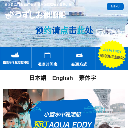
德岛县鸣门市 鸣门海峡 观赏海洋涡流的冒险之旅！
MENU
预
约
请
点
击
此
处
日本語
English
繁体字